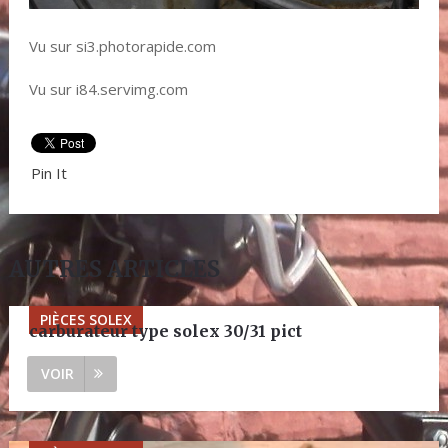
Vu sur si3.photorapide.com
Vu sur i84.servimg.com
Pin It
AUTRES ARTICLES
PIÈCES SOLEX
carburateur type solex 30/31 pict
VOIR