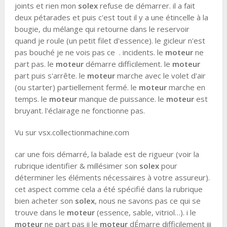
joints et rien mon
solex
refuse de démarrer. il a fait
deux pétarades et puis c'est tout il y a une étincelle à la
bougie, du mélange qui retourne dans le reservoir
quand je roule (un petit filet d'essence). le gicleur n'est
pas bouché je ne vois pas ce . incidents. le
moteur
ne
part pas. le
moteur
démarre difficilement. le
moteur
part puis s'arrête. le
moteur
marche avec le volet d'air
(ou starter) partiellement fermé. le
moteur
marche en
temps. le
moteur
manque de puissance. le
moteur
est
bruyant. l'éclairage ne fonctionne pas.
Vu sur vsx.collectionmachine.com
car une fois démarré, la balade est de rigueur (voir la
rubrique identifier & millésimer son
solex
pour
déterminer les éléments nécessaires à votre assureur).
cet aspect comme cela a été spécifié dans la rubrique
bien acheter son
solex
, nous ne savons pas ce qui se
trouve dans le
moteur
(essence, sable, vitriol…). i le
moteur
ne part pas ii le
moteur
dÉmarre difficilement iii