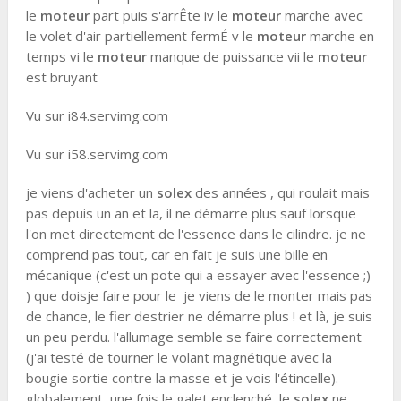
le
moteur
part puis s'arrÊte iv le
moteur
marche avec
le volet d'air partiellement fermÉ v le
moteur
marche en
temps vi le
moteur
manque de puissance vii le
moteur
est bruyant
Vu sur i84.servimg.com
Vu sur i58.servimg.com
je viens d'acheter un
solex
des années , qui roulait mais
pas depuis un an et la, il ne démarre plus sauf lorsque
l'on met directement de l'essence dans le cilindre. je ne
comprend pas tout, car en fait je suis une bille en
mécanique (c'est un pote qui a essayer avec l'essence ;)
) que doisje faire pour le je viens de le monter mais pas
de chance, le fier destrier ne démarre plus ! et là, je suis
un peu perdu. l'allumage semble se faire correctement
(j'ai testé de tourner le volant magnétique avec la
bougie sortie contre la masse et je vois l'étincelle).
globalement, une fois le galet enclenché, le
solex
ne