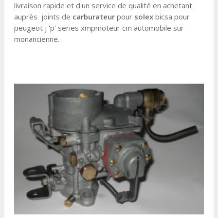
livraison rapide et d'un service de qualité en achetant
auprès joints de
carburateur
pour
solex
bicsa pour
peugeot j 'p' series xmpmoteur cm automobile sur
monancienne.