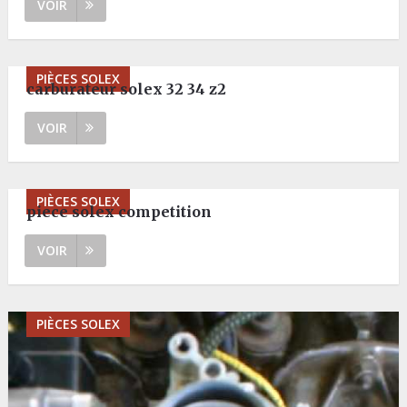
VOIR
PIÈCES SOLEX
carburateur solex 32 34 z2
VOIR
PIÈCES SOLEX
piece solex competition
VOIR
PIÈCES SOLEX