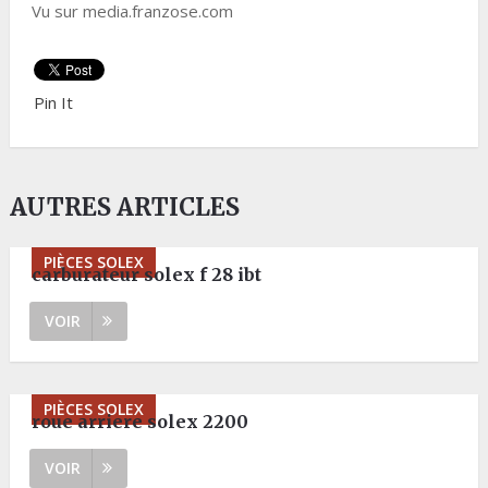
Vu sur media.franzose.com
Pin It
AUTRES ARTICLES
PIÈCES SOLEX
carburateur solex f 28 ibt
VOIR
PIÈCES SOLEX
roue arriere solex 2200
VOIR