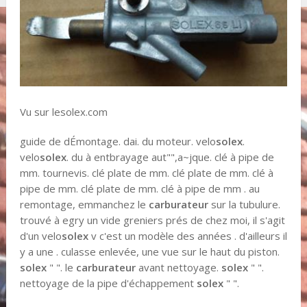
Vu sur lesolex.com
guide de dÉmontage. dai. du moteur. velo
solex
.
velo
solex
. du à entbrayage aut"",a~jque. clé à pipe de
mm. tournevis. clé plate de mm. clé plate de mm. clé à
pipe de mm. clé plate de mm. clé à pipe de mm . au
remontage, emmanchez le
carburateur
sur la tubulure.
trouvé à egry un vide greniers prés de chez moi, il s'agit
d'un velo
solex
v c'est un modèle des années . d'ailleurs il
y a une . culasse enlevée, une vue sur le haut du piston.
solex
" ". le
carburateur
avant nettoyage.
solex
" ".
nettoyage de la pipe d'échappement
solex
" ".