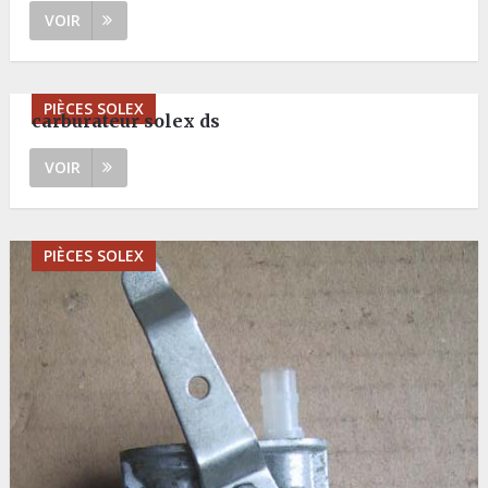
VOIR
PIÈCES SOLEX
carburateur solex ds
VOIR
PIÈCES SOLEX