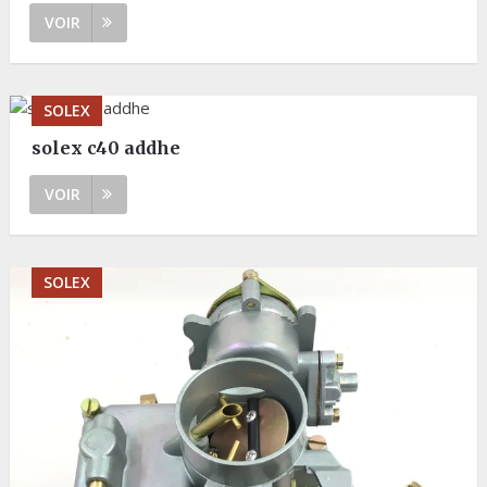
VOIR
SOLEX
solex c40 addhe
VOIR
SOLEX