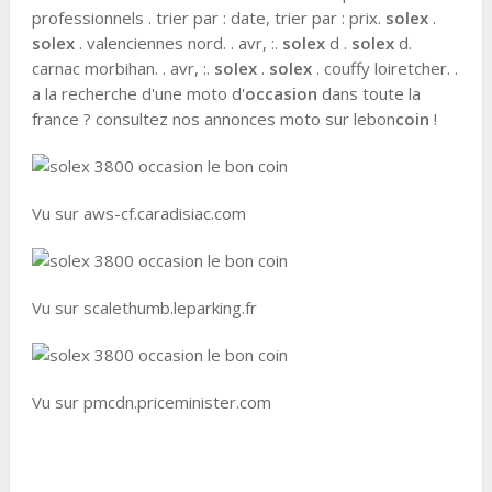
professionnels . trier par : date, trier par : prix.
solex
.
solex
. valenciennes nord. . avr, :.
solex
d .
solex
d.
carnac morbihan. . avr, :.
solex
.
solex
. couffy loiretcher. .
a la recherche d'une moto d'
occasion
dans toute la
france ? consultez nos annonces moto sur lebon
coin
!
Vu sur aws-cf.caradisiac.com
Vu sur scalethumb.leparking.fr
Vu sur pmcdn.priceminister.com