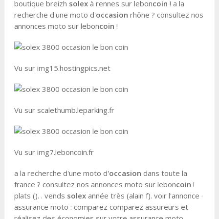
boutique breizh
solex
à rennes sur lebon
coin
! a la
recherche d'une moto d'
occasion
rhône ? consultez nos
annonces moto sur lebon
coin
!
Vu sur img15.hostingpics.net
Vu sur scalethumb.leparking.fr
Vu sur img7.leboncoin.fr
a la recherche d'une moto d'
occasion
dans toute la
france ? consultez nos annonces moto sur lebon
coin
!
plats (). . vends
solex
année très (alain f). voir l'annonce ·
assurance moto : comparez comparez assureurs et
réalisez des économies sur votre assurance moto