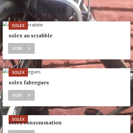
AUTRES ARTICLES
SOLEX
solex au scrabble
VOIR
SOLEX
solex fabregues
VOIR
SOLEX
solex consommation