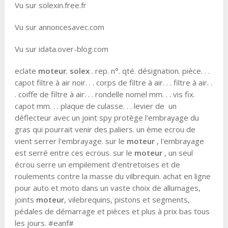
Vu sur solexin.free.fr
Vu sur annoncesavec.com
Vu sur idata.over-blog.com
eclate
moteur
.
solex
. rep. n°. qté. désignation. pièce. . .
capot filtre à air noir. . . corps de filtre à air. . . filtre à air. .
. coiffe de filtre à air. . . rondelle nomel mm. . . vis fix.
capot mm. . . plaque de culasse. . . levier de un
déflecteur avec un joint spy protège l'embrayage du
gras qui pourrait venir des paliers. un ème ecrou de
vient serrer l'embrayage. sur le
moteur
, l'embrayage
est serré entre ces ecrous. sur le
moteur
, un seul
écrou serre un empilement d'entretoises et de
roulements contre la masse du vilbrequin. achat en ligne
pour auto et moto dans un vaste choix de allumages,
joints
moteur
, vilebrequins, pistons et segments,
pédales de démarrage et pièces et plus à prix bas tous
les jours. #eanf#