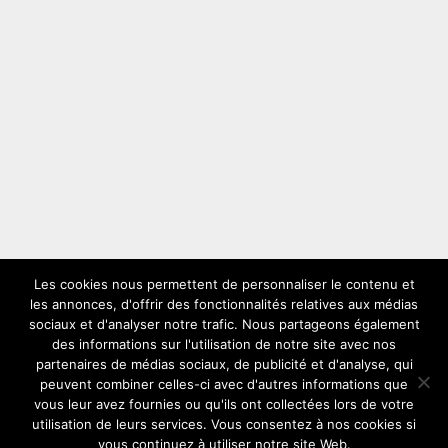
Les cookies nous permettent de personnaliser le contenu et
les annonces, d'offrir des fonctionnalités relatives aux médias
LES PLUS VUS
sociaux et d'analyser notre trafic. Nous partageons également
des informations sur l'utilisation de notre site avec nos
partenaires de médias sociaux, de publicité et d'analyse, qui
peuvent combiner celles-ci avec d'autres informations que
vous leur avez fournies ou qu'ils ont collectées lors de votre
utilisation de leurs services. Vous consentez à nos cookies si
vous continuez à utiliser notre site Web.
Copyright © 2026
Solex
Comment choisir son solex ideal