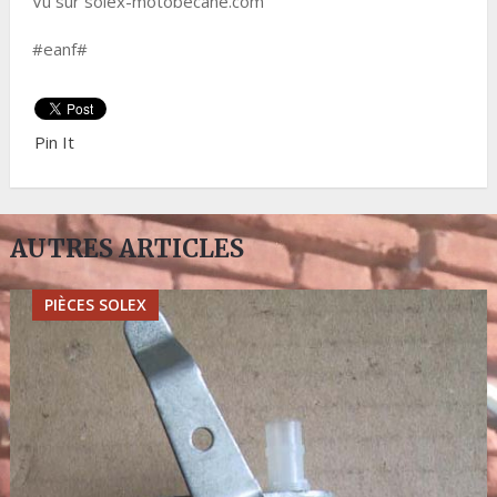
Vu sur solex-motobecane.com
#eanf#
Pin It
AUTRES ARTICLES
PIÈCES SOLEX