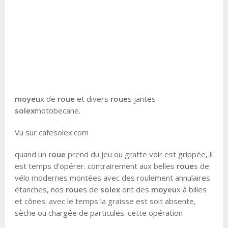
moyeu
x de
roue
et divers
roue
s jantes
solex
motobecane.
Vu sur cafesolex.com
quand un
roue
prend du jeu ou gratte voir est grippée, il
est temps d'opérer. contrairement aux belles
roue
s de
vélo modernes montées avec des roulement annulaires
étanches, nos
roue
s de
solex
ont des
moyeu
x à billes
et cônes. avec le temps la graisse est soit absente,
sèche ou chargée de particules. cette opération