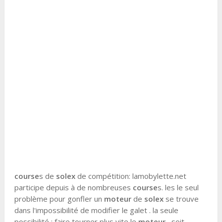
course
s de
solex
de compétition: lamobylette.net
participe depuis à de nombreuses
course
s. les le seul
problème pour gonfler un
moteur
de
solex
se trouve
dans l'impossibilité de modifier le galet . la seule
possibilité : faire tourner plus vite le
moteur
, soit