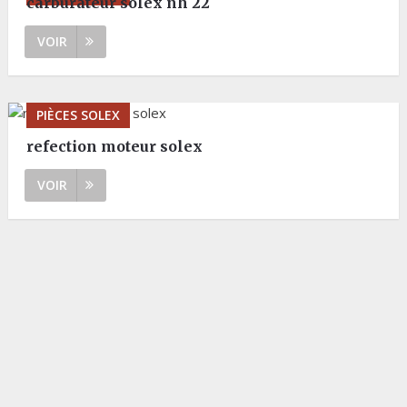
carburateur solex nh 22
VOIR
PIÈCES SOLEX
refection moteur solex
VOIR