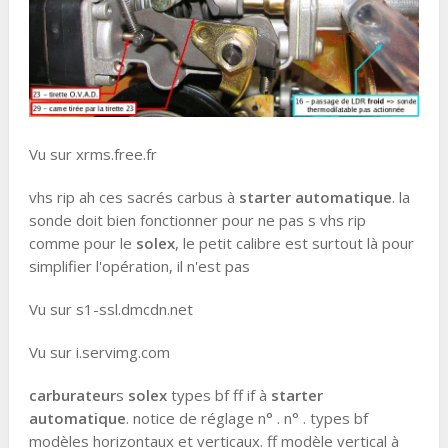
Vu sur xrms.free.fr
vhs rip ah ces sacrés carbus à
starter automatique
. la
sonde doit bien fonctionner pour ne pas s vhs rip
comme pour le
solex
, le petit calibre est surtout là pour
simplifier l'opération, il n'est pas
Vu sur s1-ssl.dmcdn.net
Vu sur i.servimg.com
carburateur
s
solex
types bf ff if à
starter
automatique
. notice de réglage n° . n° . types bf
modèles horizontaux et verticaux. ff modèle vertical à