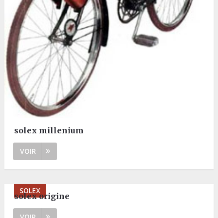
solex millenium
VOIR
SOLEX
solex origine
VOIR