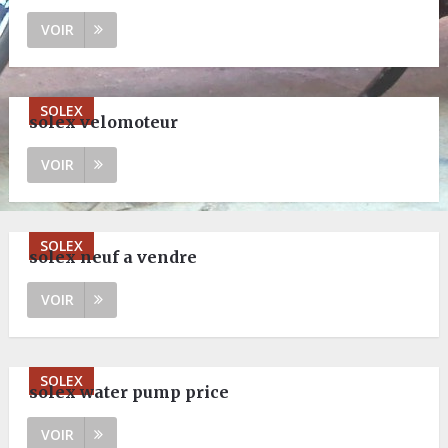
VOIR
SOLEX
solex velomoteur
VOIR
SOLEX
solex neuf a vendre
VOIR
SOLEX
solex water pump price
VOIR