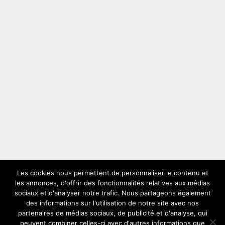
Les cookies nous permettent de personnaliser le contenu et
les annonces, d'offrir des fonctionnalités relatives aux médias
LES PLUS VUS
sociaux et d'analyser notre trafic. Nous partageons également
des informations sur l'utilisation de notre site avec nos
partenaires de médias sociaux, de publicité et d'analyse, qui
peuvent combiner celles-ci avec d'autres informations que