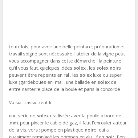
toutefois, pour avoir une belle peinture, préparation et
travail soigné sont nécessaire. l'atelier de la vigne peut
vous accompagner dans cette démarche : la peinture
qu'il vous faut. quelques idées
solex
. les
solex
noir
s
peuvent être repeints en ral . les
solex
luxe ou super
luxe (gardeboues en mai . une ballade en
solex
de
entre nanterre place de la boule et paris la concorde
Vu sur classic-rent.fr
une serie de
solex
est livrée avec la poulie a bord de
.mm. pour pincer le cable de gaz, il faut l'enrouler autour
de la vis. vers : pompe en plastique
noir
e, qui a
quasiment remplacé les pompes en alu. . f en
noir
, f en