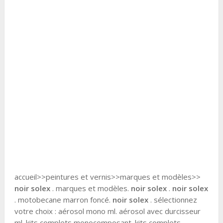
accueil>>peintures et vernis>>marques et modèles>>
noir solex
. marques et modèles.
noir solex
.
noir solex
. motobecane marron foncé.
noir solex
. sélectionnez
votre choix : aérosol mono ml. aérosol avec durcisseur
ml. kits complets monocomposant. kits complets