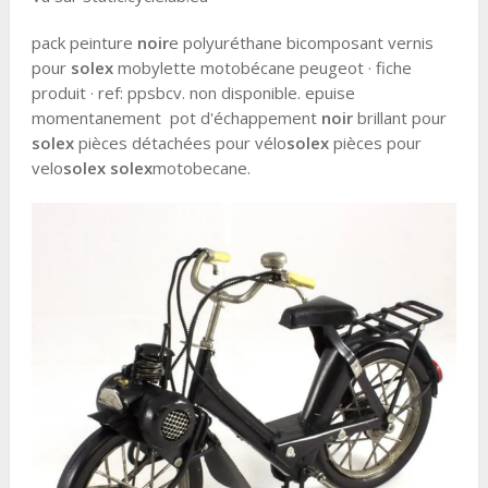
pack peinture
noir
e polyuréthane bicomposant vernis
pour
solex
mobylette motobécane peugeot · fiche
produit · ref: ppsbcv. non disponible. epuise
momentanement pot d'échappement
noir
brillant pour
solex
pièces détachées pour vélo
solex
pièces pour
velo
solex
solex
motobecane.