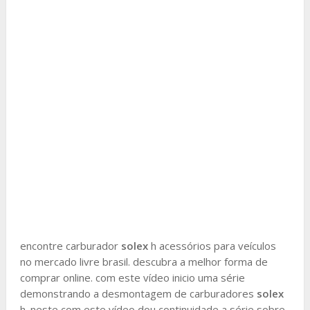
encontre carburador
solex
h acessórios para veículos
no mercado livre brasil. descubra a melhor forma de
comprar online. com este vídeo inicio uma série
demonstrando a desmontagem de carburadores
solex
h. neste com este vídeo dou continuidade a série sobre