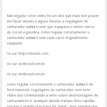
fala negada ! este video foi um dos que mais tive prazer
em fazer devido a alguns fatores a regulagem do
carburador
solex
h seie que equipava o motor sierra .
do corcel a gasolina. como regular corretamente o
carburador
solex
h seie cada carro originalmente
equipado
Vu sur http2.mlstatic.com
Vu sur 4x4brasil.com.br
Vu sur 4x4brasil.com.br
como regular corretamente o carburador
solex
h do
ford maverick. regulagens do carburador com este
vídeo dou continuidade a série sobre desmontagem de
carburadores h. qualquer dúvida trampo feito rapidão
porque o ricardo precisava da "nave" ,mas semana que