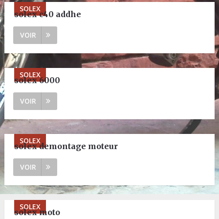
SOLEX
solex c40 addhe
VOIR
SOLEX
solex 6000
VOIR
SOLEX
solex demontage moteur
VOIR
SOLEX
solex moto