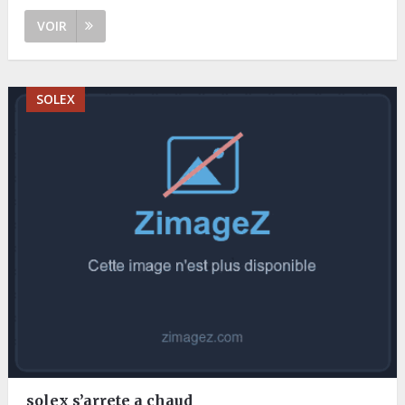
VOIR
SOLEX
solex s’arrete a chaud