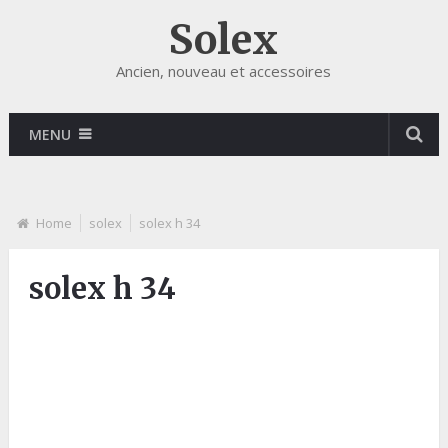
Solex
Ancien, nouveau et accessoires
MENU
Home
solex
solex h 34
solex h 34