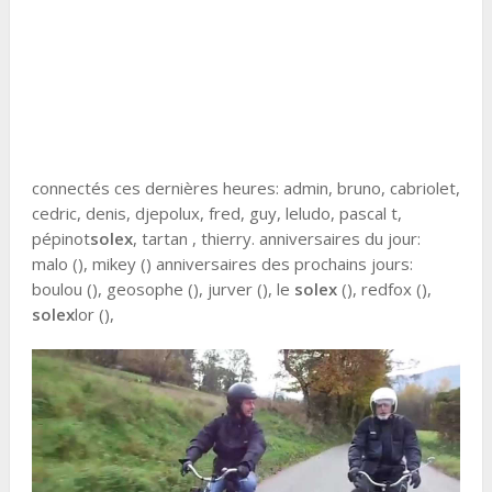
connectés ces dernières heures: admin, bruno, cabriolet,
cedric, denis, djepolux, fred, guy, leludo, pascal t,
pépinot
solex
, tartan , thierry. anniversaires du jour:
malo (), mikey () anniversaires des prochains jours:
boulou (), geosophe (), jurver (), le
solex
(), redfox (),
solex
lor (),