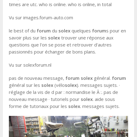
times are utc. who is online. who is online, in total
Vu sur images.forum-auto.com
le best of du
forum
du
solex
quelques
forum
s pour en
savoir plus sur les
solex
trouver une réponse aux
questions que l'on se pose et retrouver d'autres
passionnés pour échanger de bons plans.
Vu sur solexforum.nl
pas de nouveau message,
forum solex
général.
forum
général sur les
solex
(vélo
solex
). messages sujets. ·
réglage de la vis de d par : normandise le Ã :. pas de
nouveau message · tutoriels pour
solex
. aide sous
forme de tutoriaux pour les
solex
. messages sujets.