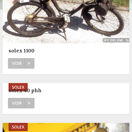
solex 1100
VOIR
SOLEX
solex 40 phh
VOIR
SOLEX