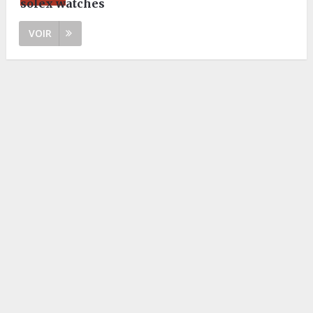
solex watches
VOIR