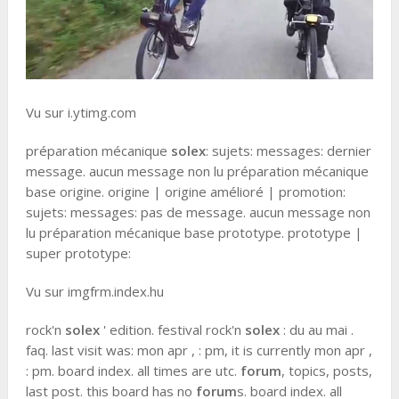
Vu sur i.ytimg.com
préparation mécanique
solex
: sujets: messages: dernier
message. aucun message non lu préparation mécanique
base origine. origine | origine amélioré | promotion:
sujets: messages: pas de message. aucun message non
lu préparation mécanique base prototype. prototype |
super prototype:
Vu sur imgfrm.index.hu
rock'n
solex
' edition. festival rock'n
solex
: du au mai .
faq. last visit was: mon apr , : pm, it is currently mon apr ,
: pm. board index. all times are utc.
forum
, topics, posts,
last post. this board has no
forum
s. board index. all