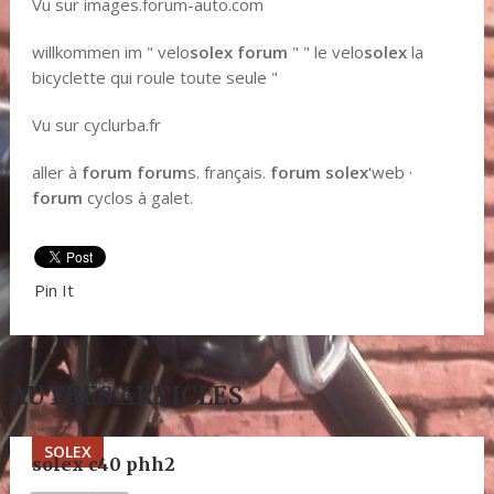
Vu sur images.forum-auto.com
willkommen im " velo
solex
forum
" " le velo
solex
la
bicyclette qui roule toute seule "
Vu sur cyclurba.fr
aller à
forum
forum
s. français.
forum solex
'web ·
forum
cyclos à galet.
Pin It
AUTRES ARTICLES
SOLEX
solex c40 phh2