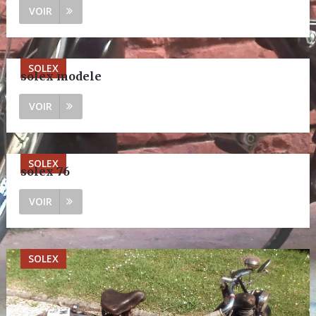
VOIR
SOLEX
solex modele
VOIR
SOLEX
solex 76
VOIR
SOLEX