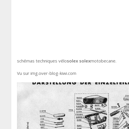
schémas techniques vélo
solex
solex
motobecane.
Vu sur img.over-blog-kiwi.com