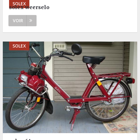
SOLEX
solex weerselo
VOIR
SOLEX