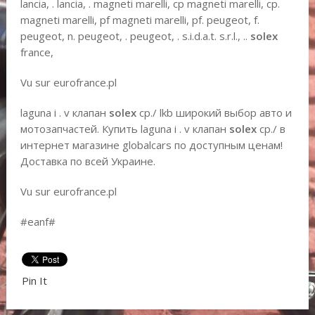
lancia, . lancia, . magneti marelli, cp magneti marelli, cp.
magneti marelli, pf magneti marelli, pf. peugeot, f.
peugeot, n. peugeot, . peugeot, . s.i.d.a.t. s.r.l., ..
solex
france,
Vu sur eurofrance.pl
laguna i . v клапан
solex
cp./ lkb широкий выбор авто и
мотозапчастей. Купить laguna i . v клапан
solex
cp./ в
интернет магазине globalcars по доступным ценам!
Доставка по всей Украине.
Vu sur eurofrance.pl
#eanf#
Pin It