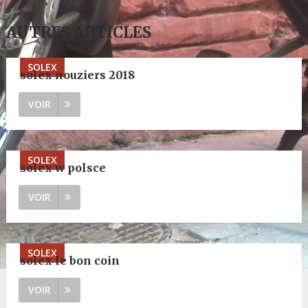
AUTRES ARTICLES
SOLEX
solex nouziers 2018
VOIR
SOLEX
solex w polsce
VOIR
SOLEX
solex le bon coin
VOIR