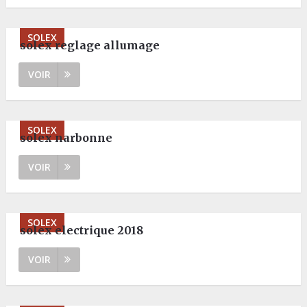
SOLEX
solex reglage allumage
VOIR
SOLEX
solex narbonne
VOIR
SOLEX
solex electrique 2018
VOIR