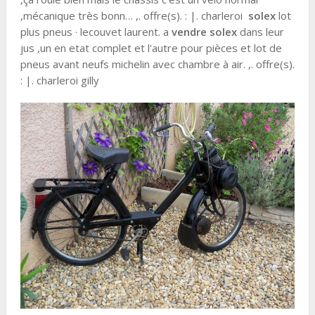
,mécanique très bonn… ,. offre(s). : |. charleroi
solex
lot
plus pneus · lecouvet laurent. a
vendre
solex
dans leur
jus ,un en etat complet et l'autre pour pièces et lot de
pneus avant neufs michelin avec chambre à air. ,. offre(s).
: |. charleroi gilly