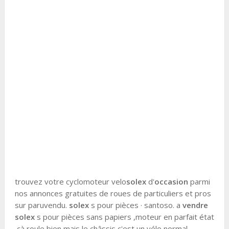
trouvez votre cyclomoteur velo
solex
d'
occasion
parmi
nos annonces gratuites de roues de particuliers et pros
sur paruvendu.
solex
s pour pièces · santoso. a
vendre
solex
s pour pièces sans papiers ,moteur en parfait état
,çà roule bien mais le châssis c'est un vélo normal