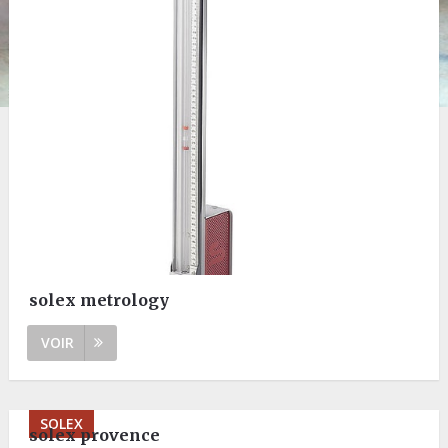
solex metrology
VOIR
SOLEX
solex provence