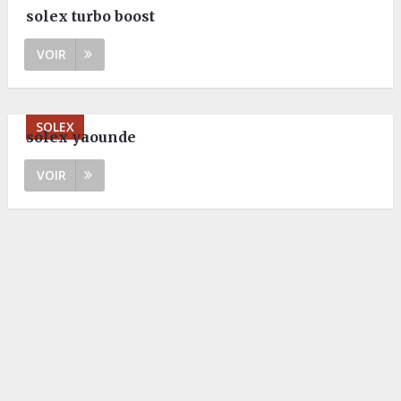
solex turbo boost
VOIR
SOLEX
solex yaounde
VOIR