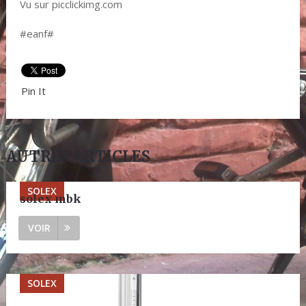
Vu sur picclickimg.com
#eanf#
Pin It
AUTRES ARTICLES
SOLEX
solex mbk
VOIR
SOLEX