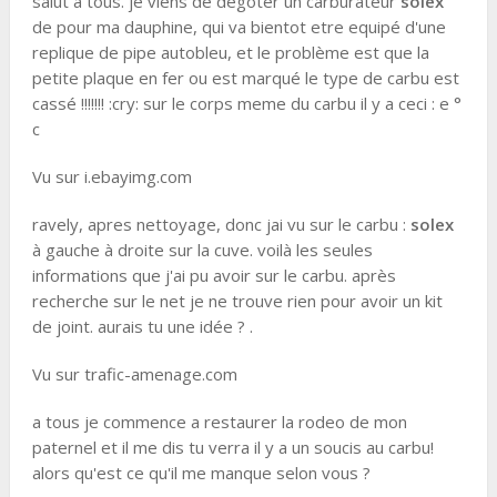
salut a tous. je viens de dégoter un carburateur
solex
de pour ma dauphine, qui va bientot etre equipé d'une
replique de pipe autobleu, et le problème est que la
petite plaque en fer ou est marqué le type de carbu est
cassé !!!!!!! :cry: sur le corps meme du carbu il y a ceci : e °
c
Vu sur i.ebayimg.com
ravely, apres nettoyage, donc jai vu sur le carbu :
solex
à gauche à droite sur la cuve. voilà les seules
informations que j'ai pu avoir sur le carbu. après
recherche sur le net je ne trouve rien pour avoir un kit
de joint. aurais tu une idée ? .
Vu sur trafic-amenage.com
a tous je commence a restaurer la rodeo de mon
paternel et il me dis tu verra il y a un soucis au carbu!
alors qu'est ce qu'il me manque selon vous ?