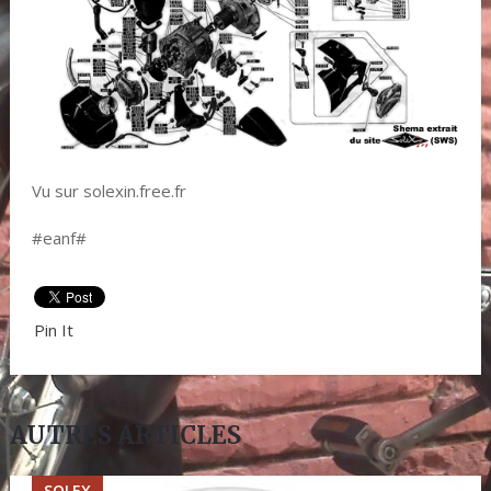
Vu sur solexin.free.fr
#eanf#
Pin It
AUTRES ARTICLES
SOLEX