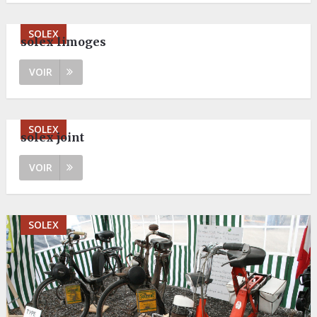
SOLEX
solex limoges
VOIR
SOLEX
solex joint
VOIR
SOLEX