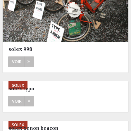
solex 998
VOIR
SOLEX
solex typo
VOIR
SOLEX
solex xenon beacon