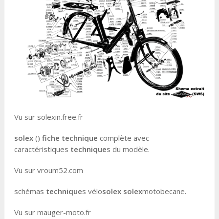
Vu sur solexin.free.fr
solex
()
fiche technique
complète avec
caractéristiques
technique
s du modèle.
Vu sur vroum52.com
schémas
technique
s vélo
solex
solex
motobecane.
Vu sur mauger-moto.fr