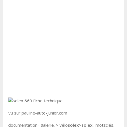
Vu sur pauline-auto-junior.com
documentation · galerie. > vélo
solex
>
solex
. motsclés.