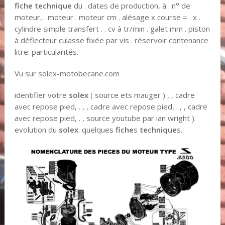
fiche technique
du . dates de production, à . n° de
moteur, . moteur . moteur cm . alésage x course = . x .
cylindre simple transfert . . cv à tr/min . galet mm . piston
à déflecteur culasse fixée par vis . réservoir contenance
litre. particularités.
Vu sur solex-motobecane.com
identifier votre
solex
( source ets mauger ) , , cadre
avec repose pied, . , , cadre avec repose pied, . , , cadre
avec repose pied, . , source youtube par ian wright ).
evolution du
solex
. quelques
fiche
s
technique
s.