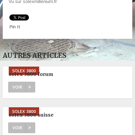
Vu sur solexmillenium.fr
Pin It
AUTRES ARTICLES
SOLEX 3800
solex 3800 forum
VOIR
SOLEX 3800
solex 3800 suisse
VOIR