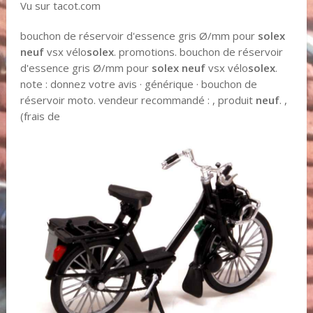
Vu sur tacot.com
bouchon de réservoir d'essence gris Ø/mm pour
solex
neuf
vsx vélo
solex
. promotions. bouchon de réservoir
d'essence gris Ø/mm pour
solex
neuf
vsx vélo
solex
.
note : donnez votre avis · générique · bouchon de
réservoir moto. vendeur recommandé : , produit
neuf
. ,
(frais de