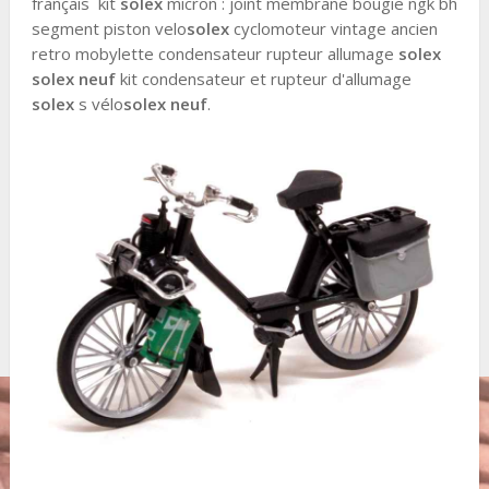
français kit
solex
micron : joint membrane bougie ngk bh
segment piston velo
solex
cyclomoteur vintage ancien
retro mobylette condensateur rupteur allumage
solex
solex neuf
kit condensateur et rupteur d'allumage
solex
s vélo
solex
neuf
.