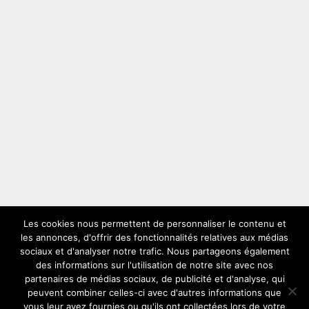
Les cookies nous permettent de personnaliser le contenu et
les annonces, d'offrir des fonctionnalités relatives aux médias
LES PLUS VUS
sociaux et d'analyser notre trafic. Nous partageons également
des informations sur l'utilisation de notre site avec nos
partenaires de médias sociaux, de publicité et d'analyse, qui
peuvent combiner celles-ci avec d'autres informations que
vous leur avez fournies ou qu'ils ont collectées lors de votre