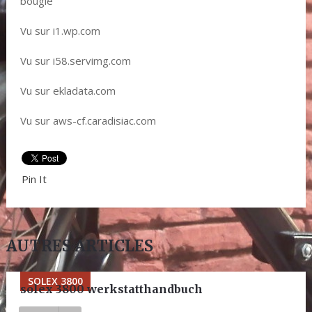
bougie
Vu sur i1.wp.com
Vu sur i58.servimg.com
Vu sur ekladata.com
Vu sur aws-cf.caradisiac.com
Pin It
AUTRES ARTICLES
SOLEX 3800
solex 3800 werkstatthandbuch