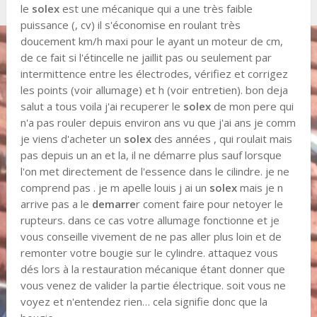
le
solex
est une mécanique qui a une très faible
puissance (, cv) il s'économise en roulant très
doucement km/h maxi pour le ayant un moteur de cm,
de ce fait si l'étincelle ne jaillit pas ou seulement par
intermittence entre les électrodes, vérifiez et corrigez
les points (voir allumage) et h (voir entretien). bon deja
salut a tous voila j'ai recuperer le
solex
de mon pere qui
n'a pas rouler depuis environ ans vu que j'ai ans je comm
je viens d'acheter un
solex
des années , qui roulait mais
pas depuis un an et la, il ne démarre plus sauf lorsque
l'on met directement de l'essence dans le cilindre. je ne
comprend pas . je m apelle louis j ai un
solex
mais je n
arrive pas a le
demarre
r coment faire pour netoyer le
rupteurs. dans ce cas votre allumage fonctionne et je
vous conseille vivement de ne pas aller plus loin et de
remonter votre bougie sur le cylindre. attaquez vous
dés lors à la restauration mécanique étant donner que
vous venez de valider la partie électrique. soit vous ne
voyez et n'entendez rien… cela signifie donc que la