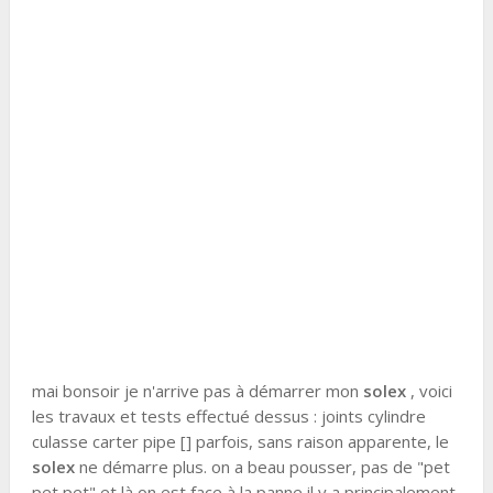
mai bonsoir je n'arrive pas à démarrer mon
solex
, voici
les travaux et tests effectué dessus : joints cylindre
culasse carter pipe [] parfois, sans raison apparente, le
solex
ne démarre plus. on a beau pousser, pas de "pet
pet pet" et là on est face à la panne il y a principalement