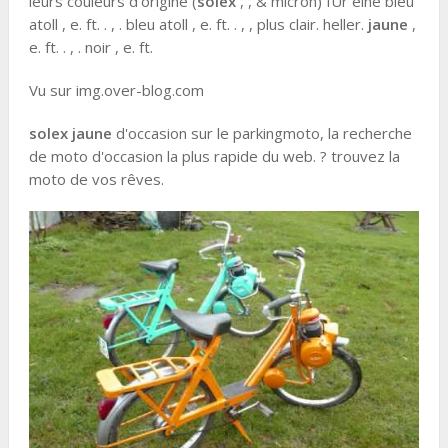
leurs couleurs d'origine (
solex
, , & micron) fÜr eine bleu
atoll , e. ft. . , . bleu atoll , e. ft. . , , plus clair. heller.
jaune
,
e. ft. . , . noir , e. ft.
Vu sur img.over-blog.com
solex
jaune
d'occasion sur le parkingmoto, la recherche
de moto d'occasion la plus rapide du web. ? trouvez la
moto de vos rêves.