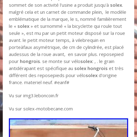
sommet de son activité l'usine a produit jusqu'à
solex
.
malgré cela et un carnet de commande plein, le modèle
emblématique de la marque, le s, nommé familièrement
le «
solex
» et surnommé « la bicyclette qui roule tout
seule », est mu par un petit moteur disposé sur la roue
avant. le petit moteur temps, à vilebrequin en
porteàfaux asymétrique, de cm de cylindrée, est placé
audessus de la roue avant, en savoir plus. reposepied
pour
hongrois
. se monte sur vélo
solex
: , . le grain
antidérapant est spécifique au
solex
hongrois
et très
différent des reposepieds pour vélo
solex
d'origine
france. materiel neuf. #eanf#
Vu sur img3.leboncoin.fr
Vu sur solex-motobecane.com