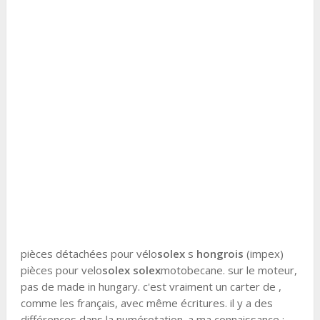
pièces détachées pour vélo
solex
s
hongrois
(impex)
pièces pour velo
solex
solex
motobecane. sur le moteur,
pas de made in hungary. c'est vraiment un carter de ,
comme les français, avec même écritures. il y a des
différences dans la numérotation. a ma connaissance :