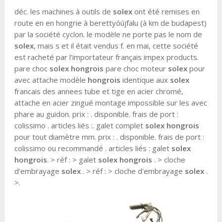
déc. les machines à outils de
solex
ont été remises en
route en en hongrie à berettyóújfalu (à km de budapest)
par la société cyclon. le modèle ne porte pas le nom de
solex
, mais s et il était vendus f. en mai, cette société
est racheté par l'importateur français impex products.
pare choc
solex
hongrois
pare choc moteur
solex
pour
avec attache modèle
hongrois
identique aux
solex
francais des annees tube et tige en acier chromé,
attache en acier zingué montage impossible sur les avec
phare au guidon. prix : . disponible. frais de port :
colissimo . articles liés :. galet complet
solex
hongrois
pour tout diamètre mm. prix : . disponible. frais de port :
colissimo ou recommandé . articles liés : galet
solex
hongrois
. > réf : > galet
solex
hongrois
. > cloche
d'embrayage
solex
. > réf : > cloche d'embrayage
solex
.
>.