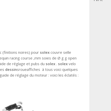
c (finitions noires) pour
solex
couvre selle
requin racing course ,mm soies de Ø g g open
guide de réglage et pubs du
solex
.
solex
velo
les
dessin
sroueaffiches à tous voici quelques
guide de réglage du moteur : voici les éclatés :