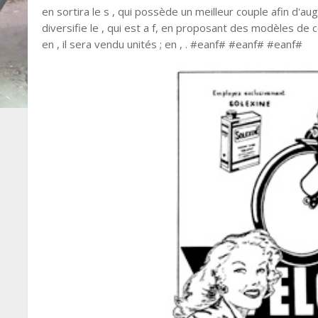
en sortira le s , qui possède un meilleur couple afin d'
diversifie le , qui est a f, en proposant des modèles de c
en , il sera vendu unités ; en , . #eanf# #eanf# #eanf#