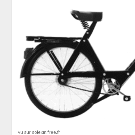
Vu sur solexin.free.fr