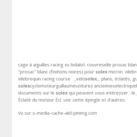
cage à aiguilles racing xx bidalot. couvreselle prosac blan
"prosac" blanc (finitions noires) pour
solex
micron. vileb
vilebrequin racing course _velo
solex
_. plans, éclatés, 
solex
cyclomoteurguillaumevoitures ancienneselectrique
documents sur le
solex
qui peuvent vous intéresser : le 
Éclaté du moteur Écl. voir cette épingle et d'autres.
Vu sur s-media-cache-ak0.pinimg.com