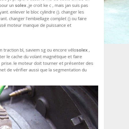
pour un
solex
,je croit ke c , mais jan suis pas
ant. enlever le bloc cylindre (). changer les
ant. changer l'embiellage complet () ou faire
on, usé moteur manque de puissance et
n traction bl, saviem sg ou encore vélo
solex
,
onter le cache du volant magnétique et faire
 prise. le moteur doit tourner et présenter des
met de vérifier aussi que la segmentation du