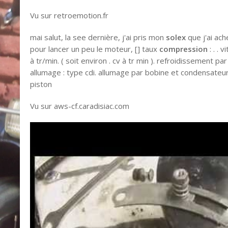
Vu sur retroemotion.fr
mai salut, la see dernière, j'ai pris mon
solex
que j'ai ach
pour lancer un peu le moteur, [] taux
compression
: . . 
à tr/min. ( soit environ . cv à tr min ). refroidissement par
allumage : type cdi. allumage par bobine et condensateu
piston
Vu sur aws-cf.caradisiac.com