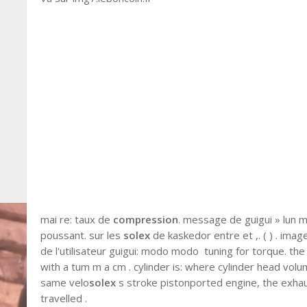
mai re: taux de
compression
. message de guigui » lun mai
poussant. sur les
solex
de kaskedor entre et ,. ( ) . image
de l'utilisateur guigui: modo modo tuning for torque. th
with a tum m a cm . cylinder is: where cylinder head vol
same velo
solex
s stroke pistonported engine, the exhaus
travelled .