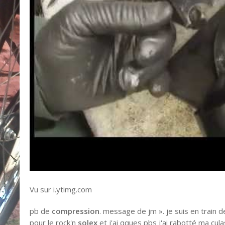
Vu sur i.ytimg.com
pb de
compression
. message de jm ». je suis en train
pour le rock'n
solex
et j'ai qques pbs j'ai rabotté ma cul