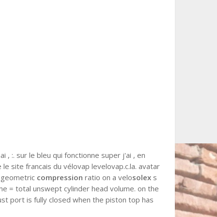
 , :. sur le bleu qui fonctionne super j'ai , en
 le site francais du vélovap levelovap.c.la. avatar
e geometric
compression
ratio on a velo
solex
s
ume = total unswept cylinder head volume. on the
t port is fully closed when the piston top has