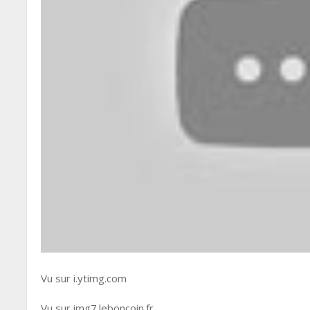
Vu sur i.ytimg.com
Vu sur img7.leboncoin.fr