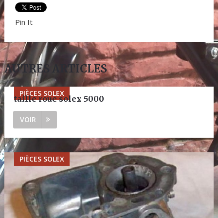
Pin It
AUTRES ARTICLES
PIÈCES SOLEX
taille roue solex 5000
VOIR
PIÈCES SOLEX