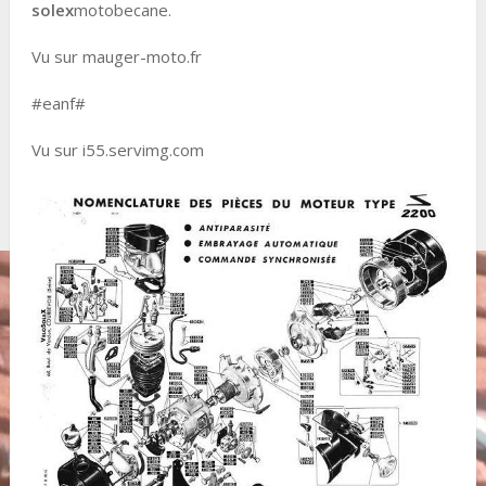
solex
motobecane.
Vu sur mauger-moto.fr
#eanf#
Vu sur i55.servimg.com