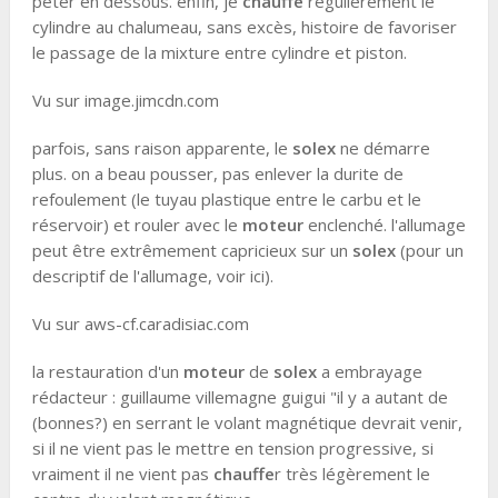
péter en dessous. enfin, je
chauffe
régulièrement le
cylindre au chalumeau, sans excès, histoire de favoriser
le passage de la mixture entre cylindre et piston.
Vu sur image.jimcdn.com
parfois, sans raison apparente, le
solex
ne démarre
plus. on a beau pousser, pas enlever la durite de
refoulement (le tuyau plastique entre le carbu et le
réservoir) et rouler avec le
moteur
enclenché. l'allumage
peut être extrêmement capricieux sur un
solex
(pour un
descriptif de l'allumage, voir ici).
Vu sur aws-cf.caradisiac.com
la restauration d'un
moteur
de
solex
a embrayage
rédacteur : guillaume villemagne guigui "il y a autant de
(bonnes?) en serrant le volant magnétique devrait venir,
si il ne vient pas le mettre en tension progressive, si
vraiment il ne vient pas
chauffe
r très légèrement le