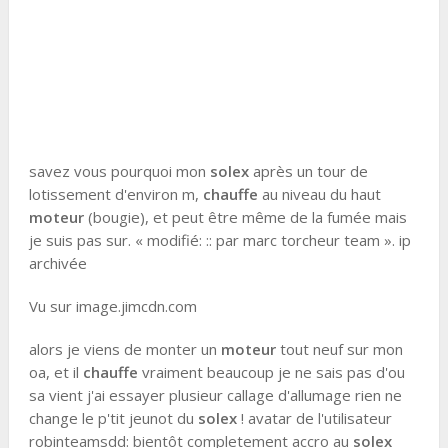
savez vous pourquoi mon
solex
après un tour de
lotissement d'environ m,
chauffe
au niveau du haut
moteur
(bougie), et peut être même de la fumée mais
je suis pas sur. « modifié: :: par marc torcheur team ». ip
archivée
Vu sur image.jimcdn.com
alors je viens de monter un
moteur
tout neuf sur mon
oa, et il
chauffe
vraiment beaucoup je ne sais pas d'ou
sa vient j'ai essayer plusieur callage d'allumage rien ne
change le p'tit jeunot du
solex
! avatar de l'utilisateur
robinteamsdd: bientôt completement accro au
solex