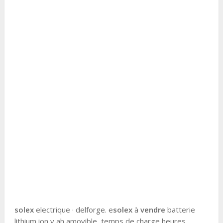
solex
electrique · delforge. e
solex
à
vendre
batterie
lithium ion v ah amovible ,temps de charge heures .