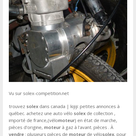
Vu sur solex-competition.net
trouvez
solex
dans canada | kijiji: petites annonces à
québec. achetez une auto vélo
solex
de collection ,
importé de france,(vélo
moteur
) en état de marche,
pièces d'origine,
moteur
à gaz à l'avant. pièces . À
vendre
: plusieurs pièces de
moteur
de vélo
solex
, pour