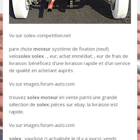
Vu sur solex-competition.net
pare chute
moteur
système de fixation (neuf)
velo
solex solex
. , eur; achat immédiat; , eur de frais de
livraison. bénéficiez d'une livraison rapide et d'un service
de qualité en achetant auprès
Vu sur images.forum-auto.com
trouvez
solex moteur
en vente parmi une grande
sélection de
solex
: pièces sur ebay. la livraison est
rapide.
Vu sur images.forum-auto.com
solex
. vaucluse () actualisée le (il y a jours). vends