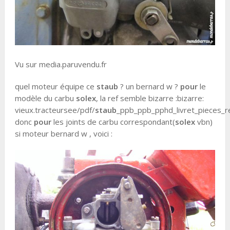
Vu sur media.paruvendu.fr
quel moteur équipe ce
staub
? un bernard w ?
pour
le
modèle du carbu
solex
, la ref semble bizarre :bizarre:
vieux.tracteursee/pdf/
staub
_ppb_ppb_pphd_livret_pieces_r
donc
pour
les joints de carbu correspondant(
solex
vbn)
si moteur bernard w , voici :