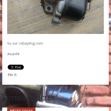
Vu sur i.ebayimg.com
#eanf#
Pin It
AUTRES ARTICLES
PIÈCES SOLEX