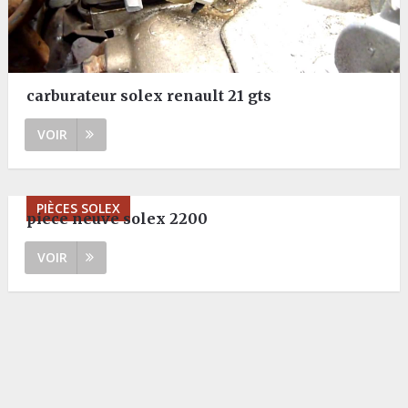
carburateur solex renault 21 gts
VOIR
PIÈCES SOLEX
piece neuve solex 2200
VOIR