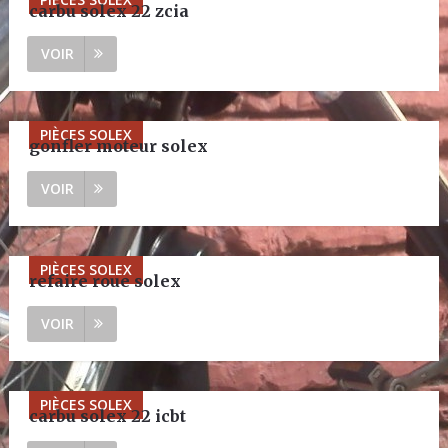
carbu solex 22 zcia
VOIR
PIÈCES SOLEX
gonfler moteur solex
VOIR
PIÈCES SOLEX
refaire roue solex
VOIR
PIÈCES SOLEX
carbu solex 22 icbt