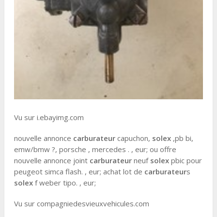
Vu sur i.ebayimg.com
nouvelle annonce
carburateur
capuchon,
solex
,pb bi,
emw/bmw ?, porsche , mercedes . , eur; ou offre
nouvelle annonce joint
carburateur
neuf
solex
pbic pour
peugeot simca flash. , eur; achat lot de
carburateur
s
solex
f weber tipo. , eur;
Vu sur compagniedesvieuxvehicules.com