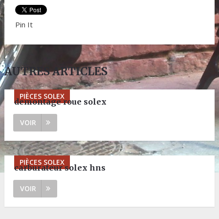
Pin It
AUTRES ARTICLES
PIÈCES SOLEX
demontage roue solex
VOIR
PIÈCES SOLEX
carburateur solex hns
VOIR