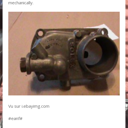
mechanically.
Vu sur i.ebayimg.com
#eanf#